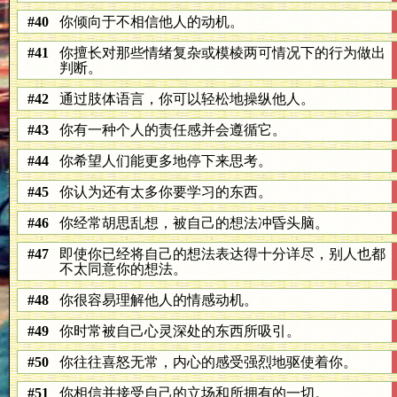
#40
你倾向于不相信他人的动机。
#41
你擅长对那些情绪复杂或模棱两可情况下的行为做出
判断。
#42
通过肢体语言，你可以轻松地操纵他人。
#43
你有一种个人的责任感并会遵循它。
#44
你希望人们能更多地停下来思考。
#45
你认为还有太多你要学习的东西。
#46
你经常胡思乱想，被自己的想法冲昏头脑。
#47
即使你已经将自己的想法表达得十分详尽，别人也都
不太同意你的想法。
#48
你很容易理解他人的情感动机。
#49
你时常被自己心灵深处的东西所吸引。
#50
你往往喜怒无常，内心的感受强烈地驱使着你。
#51
你相信并接受自己的立场和所拥有的一切。