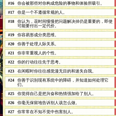
#16
你会被那些对你构成危险的事物和体验所吸引。
#17
你是一个不遵循常规的人。
#18
你认为，花时间慢慢把问题解决掉仍是重要的，即使
可能要付出一定代价。
#19
你容易形成分类思维。
#20
你善于处理人际关系。
#21
你非常重视人的个性。
#22
你的行动往往先于思考。
#23
在闲暇时你往往感觉漫无目的和迷失自我。
#24
你善于识别现有系统中的障碍，并知道如何处理它
们。
#25
你觉得自己是把兴奋和热情强加给了别人。
#26
你毫无保留地告诉别人该怎么做。
#27
你常常在不知不觉中伤害别人。