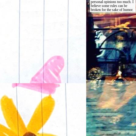
personal opinions too much. I
believe some rules can be
broken for the sake of humor.