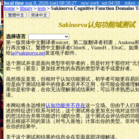
local time
aug 8, 2026 (sat) 08:58:30
new york
sat 04:58
tokyo
home
＞
library
＞
tests
＞
Sakinorva Cognitive Function Domains T
繁體中文
简体中文
Sakinorva认知功能域测试
选择语言
第一版简体中文翻译者suicart。第二版翻译者祁唐，Asakusa和
行再次修订。繁體中文翻译者ChloeK，ViannH，ElvaC。
给
la@sakinorva.net
发送电子邮件。
这个测试并非是面向类型学初学者的，而是针对于那些对“元
欢一些（甚至）更加技术性的东西的类型学老手或爱好者。
虽然很反直觉，但相对于认知功能测试，初学者可能更容易
但是由于测试结果中的很多术语并不泛用，你可能会很难理
果你是初学者，在你无法理解测试结果时，可以寻求熟悉认
读。
本网站将永远维持
认知功能并不存在
这一立场。但由于人们喜
述的特征进行联系与对比，这个测试将会更加充分地对这些
的想法结合并将功能进行
域
的分类。这个测试会评估你的功
然后根据不同的算法（对号入座地）计算出你的类型。非对
在你的结果中。
关于这个测试和结果的信息会在页面底部详细解读。