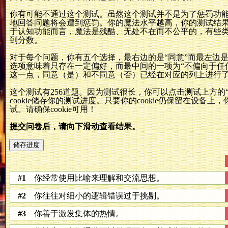
你有可能不通过这个测试。虽然这个测试并不是为了惩罚功
地回答问题将会遭到惩罚。你的魔法水平越高，你的测试结
于认知功能而言，魔法是残酷、无处不在而不公平的，有些
到分数。
对于每个问题，你有五个选择，最右边的是“同意”而最左边是
选项意味着只存在一定偏好，而最中间的一项为“不偏向于任
这一点，同意（是）和不同意（否）已经在对应的列上进行
这个测试有256道题。因为测试很长，你可以点击测试上方的
cookie储存你的测试进度。只要你的cookie仍保留在设备
试。请确保cookie可用！
提交问卷后，请向下滑动查看结果。
#1
你经常使用比喻来理解和交流思想。
#2
你往往对细小的逻辑错误过于挑剔。
#3
你善于激发集体的热情。