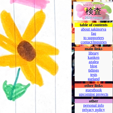
sakinorva.net
検査
2024 edition
table of contents
about sakinorva
faq
to supporters
contact/inquiries
main links
library
kanken
azalea
blog
tidings
tests
garland
other links
guestbook
upcoming projects
other
personal info
privacy policy