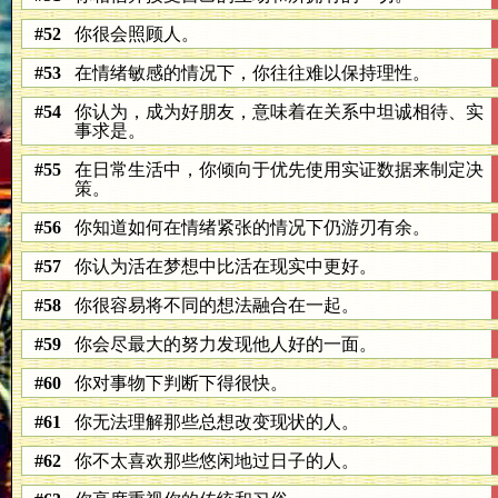
#52
你很会照顾人。
#53
在情绪敏感的情况下，你往往难以保持理性。
#54
你认为，成为好朋友，意味着在关系中坦诚相待、实
事求是。
#55
在日常生活中，你倾向于优先使用实证数据来制定决
策。
#56
你知道如何在情绪紧张的情况下仍游刃有余。
#57
你认为活在梦想中比活在现实中更好。
#58
你很容易将不同的想法融合在一起。
#59
你会尽最大的努力发现他人好的一面。
#60
你对事物下判断下得很快。
#61
你无法理解那些总想改变现状的人。
#62
你不太喜欢那些悠闲地过日子的人。