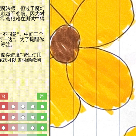
能魔法师，但过于魔幻
果就越不准确。因为对
类型会很难在测试中得
“不同意”。中间三个
何一边”。为了提醒你
了标注。
“储存进度”按钮使用
上，你就可以随时继续测
否
是