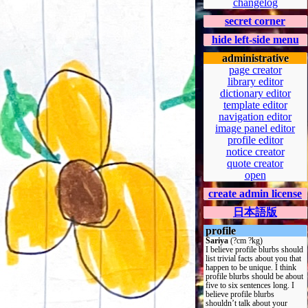
changelog
secret corner
hide left-side menu
administrative
page creator
library editor
dictionary editor
template editor
navigation editor
image panel editor
profile editor
notice creator
quote creator
open
create admin license
日本語版
profile
Sariya
(?cm ?kg)
I believe profile blurbs should
list trivial facts about you that
happen to be unique. I think
profile blurbs should be about
five to six sentences long. I
believe profile blurbs
shouldn’t talk about your