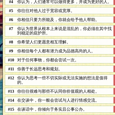
#4
你认为，人们通常可以做得更多，并成为更好的人。
#5
你往往对他人过于宽容或宽厚。
#6
你相信只要力所能及，你就会给予他人帮助。
#7
你认为世界从根本上来说是混乱的，你必须在其中找
到稳定的庇护所。
#8
你希望人们更愿意相互理解。
#9
你相信每个人都有潜力成为品德高尚的人。
#10
对于任何事物，你都会尝试一次。
#11
你善于长远思考和规划。
#12
你认为思考一些不切实际或无法实施的想法是值得
的。
#13
你往往很难与那些不认同你价值观的人相处。
#14
在交谈中，你一般会尝试与人进行情感交流。
#15
在谈话中，你倾向于务实且公事公办。