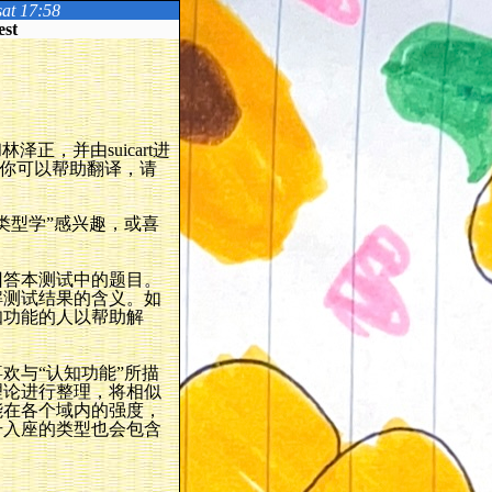
sat 17:58
est
林泽正，并由suicart进
如果你可以帮助翻译，请
类型学”感兴趣，或喜
回答本测试中的题目。
解测试结果的含义。如
知功能的人以帮助解
欢与“认知功能”所描
理论进行整理，将相似
能在各个域内的强度，
号入座的类型也会包含