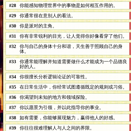
#28
你能感知物理世界中的事物是如何相互作用的。
#29
你通常很在意别人的看法。
#30
你是派对的主角。
#31
你有非常锐利的目光，让人觉得你好像看穿了他们。
#32
你与自己的身体十分和谐，天生善于照顾自己的身
体。
#33
你通常能理解并知道需要做什么才能成为一个品德良
好的人。
#34
你很擅长分析逻辑论证的可靠性。
#35
在日常生活中，你经常试图遵循既定的规则或习俗。
#36
你渴望到未知的地方和领域探险。
#37
你以愿景为引领，并以此指导你的事业。
#38
如有需要，你能够展现魅力，赢得他人的好感。
#39
你往往很难理解人与人之间的界限。