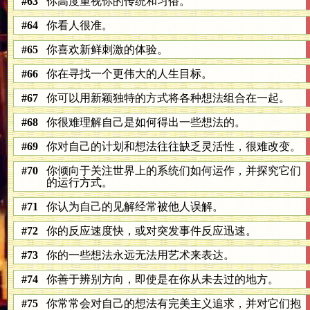
#63
你高度重视你的传统和习俗。
#64
你看人很准。
#65
你喜欢新鲜刺激的体验。
#66
你在寻找一个更伟大的人生目标。
#67
你可以用新颖独特的方式将各种想法组合在一起。
#68
你很难理解自己是如何得出一些想法的。
#69
你对自己的计划和想法往往缺乏灵活性，很难改变。
#70
你倾向于关注世界上的系统们如何运作，并探究它们
的运行方式。
#71
你认为自己的见解经常被他人误解。
#72
你的反应速度快，或对突发事件反应迅速。
#73
你的一些想法永远无法用艺术来表达。
#74
你善于辨别方向，即使是在你从未去过的地方。
#75
你常常会对自己的想法有完美主义追求，并对它们抱