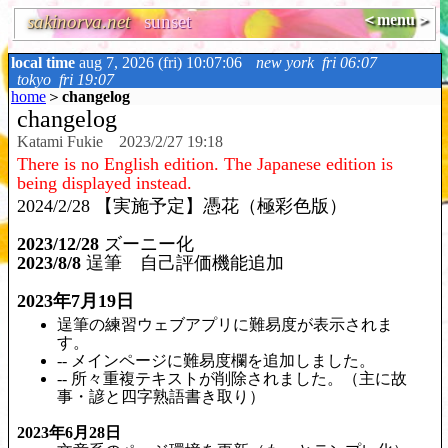
sakinorva.net
sunset
＜menu＞
local time
aug 7, 2026 (fri) 10:07:07
new york
fri 06:07
tokyo
fri 19:07
home
＞
changelog
changelog
Katami Fukie 2023/2/27 19:18
There is no English edition. The Japanese edition is
being displayed instead.
2024/2/28 【実施予定】憑花（極彩色版）
2023/12/28
ズーニー化
2023/8/8
逞筆 自己評価機能追加
2023年7月19日
逞筆の練習ウェブアプリに難易度が表示されま
す。
-- メインページに難易度欄を追加しました。
-- 所々重複テキストが削除されました。（主に故
事・諺と四字熟語書き取り）
2023年6月28日