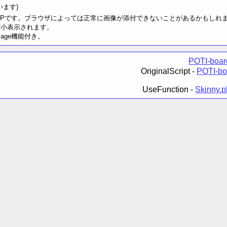
います)
G, WEBPです。ブラウザによっては正常に画像が添付できないことがあるかもしれ
と縮小表示されます。
sage機能付き。
POTI-boa
OriginalScript -
POTI-bo
UseFunction -
Skinny.