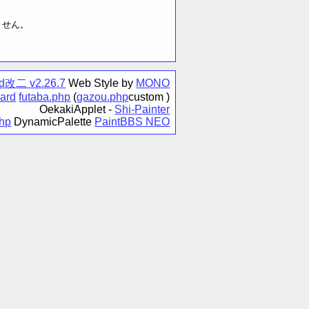
ません。
rd改二 v2.26.7
Web Style by
MONO
ard
futaba.php
(
gazou.php
custom )
OekakiApplet -
Shi-Painter
php
DynamicPalette
PaintBBS NEO